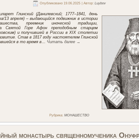
Опубликовано
19.06.2025
|
Автор:
Luybov
ларет Глинский (Данилевский; 1777–1841, день
а/13 апреля) – выдающийся подвижник в истории
ашества, преемник иноческой традиции,
на Святой Горе Афон преподобным старцем
ковским) и получившей в России в XIX столетии
азвитие. Став в 1817 году настоятелем Глинской
ившейся в то время в…
Читать далее
→
Рубрика:
МОНАШЕСТВО
йный монастырь священномученика Онуф