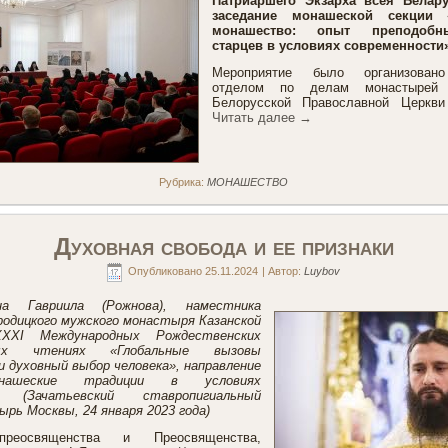
Патриаршего Экзарха всея Белару
заседание монашеской секции
монашество: опыт преподобн
старцев в условиях современности»
Мероприятие было организован
отделом по делам монастырей
Белорусской Православной Церкв
Читать далее
→
Рубрика:
МОНАШЕСТВО
Духовная свобода и ее признаки
Опубликовано
25.11.2024
|
Автор:
Luybov
на Гавриила (Рожнова), наместника
родицкого мужского монастыря Казанской
XXI Международных Рождественских
ьных чтениях «Глобальные вызовы
и духовный выбор человека», направление
нашеские традиции в условиях
и (Зачатьевский ставропигиальный
рь Москвы, 24 января 2023 года)
реосвященства и Преосвященства,