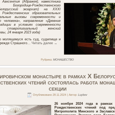
а Авксентия (Абражея), наместника
 Богородице-Рождественского
елорусский экзархат) на XXXI
 Рождественских образовательных
бальные вызовы современности и
р человека», направление «Древние
адиции в условиях современности
ий ставропигиальный женский
ы, 24 января 2023 года)
о молящемуся есть суд, судилище и
прежде Страшного…
Читать далее
→
Рубрика:
МОНАШЕСТВО
ровичском монастыре в рамках X Белору
ственских чтений состоялась работа мона
секции
Опубликовано
28.11.2024
|
Автор:
Luybov
26 ноября 2024 года в рамках 
Рождественских чтений под пре
Митрополита Минского и Заславск