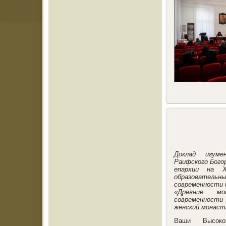
Доклад игуме
Раифского Бого
епархии на X
образовател
современности 
«Древние мо
современност
женский монасты
Ваши Высокоп