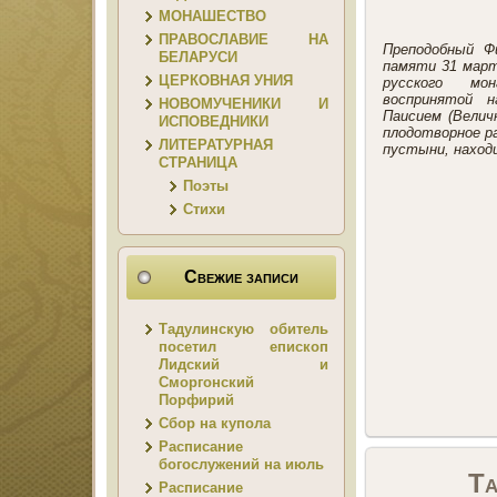
МОНАШЕСТВО
ПРАВОСЛАВИЕ НА
Преподобный Фи
БЕЛАРУСИ
памяти 31 март
ЦЕРКОВНАЯ УНИЯ
русского мон
воспринятой 
НОВОМУЧЕНИКИ И
Паисием (Велич
ИСПОВЕДНИКИ
плодотворное р
ЛИТЕРАТУРНАЯ
пустыни, наход
СТРАНИЦА
Поэты
Стихи
Свежие записи
Тадулинскую обитель
посетил епископ
Лидский и
Сморгонский
Порфирий
Сбор на купола
Расписание
богослужений на июль
Та
Расписание