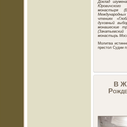
Доклад игумен
Юровичского
монастыря (Б
Международных
чтениях «Гло
духовный выбо
монашеские тр
(Зачатьевск
монастырь Москв
Молитва истинн
престол Судии 
В Жи
Рожде