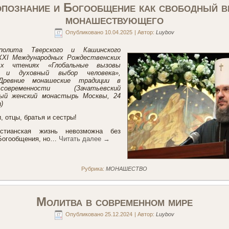
познание и Богообщение как свободный 
монашествующего
Опубликовано
10.04.2025
|
Автор:
Luybov
полита Тверского и Кашинского
XXI Международных Рождественских
ных чтениях «Глобальные вызовы
и и духовный выбор человека»,
«Древние монашеские традиции в
овременности (Зачатьевский
ный женский монастырь Москвы, 24
)
, отцы, братья и сестры!
стианская жизнь невозможна без
 Богообщения, но…
Читать далее
→
Рубрика:
МОНАШЕСТВО
Молитва в современном мире
Опубликовано
25.12.2024
|
Автор:
Luybov