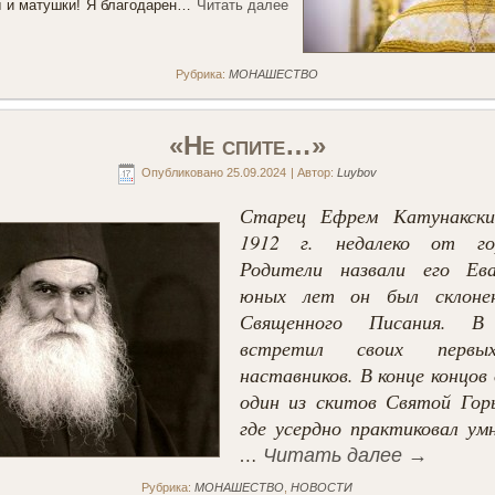
ы и матушки! Я благодарен…
Читать далее
Рубрика:
МОНАШЕСТВО
«Не спите…»
Опубликовано
25.09.2024
|
Автор:
Luybov
Старец Ефрем Катунакски
1912 г. недалеко от го
Родители назвали его Ева
юных лет он был склоне
Священного Писания. 
встретил своих первы
наставников. В конце концов 
один из скитов Святой Гор
где усердно практиковал ум
…
Читать далее
→
Рубрика:
МОНАШЕСТВО
,
НОВОСТИ