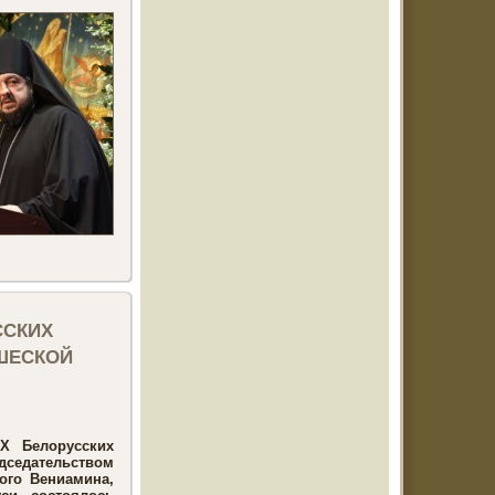
сских
шеской
X Белорусских
дседательством
ого Вениамина,