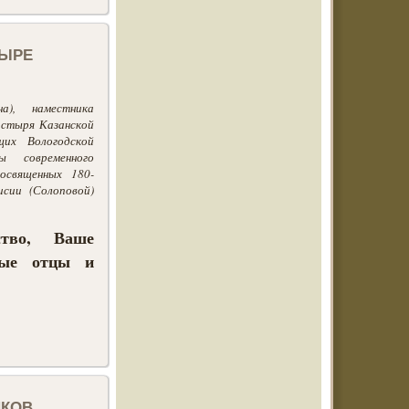
тыре
а), наместника
астыря Казанской
их Вологодской
ы современного
освященных 180-
сии (Солоповой)
ство, Ваше
мые отцы и
иков