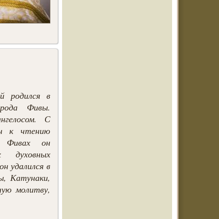
й родился в
рода Фивы.
нгелосом. С
н к чтению
В Фивах он
х духовных
он удалился в
ы, Катунаки,
ную молитву,