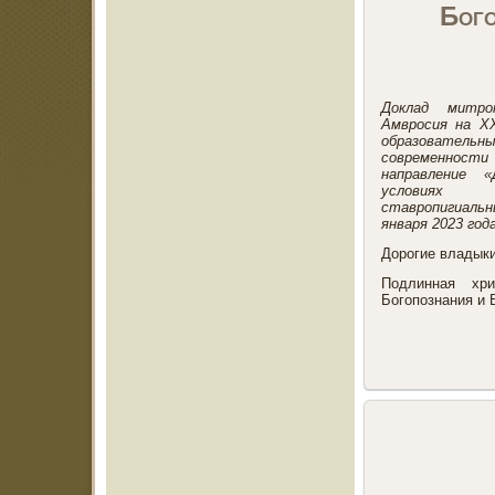
Бого
Доклад митро
Амвросия на X
образователь
современност
направление 
условиях с
ставропигиаль
января 2023 года
Дорогие владыки
Подлинная хри
Богопознания и