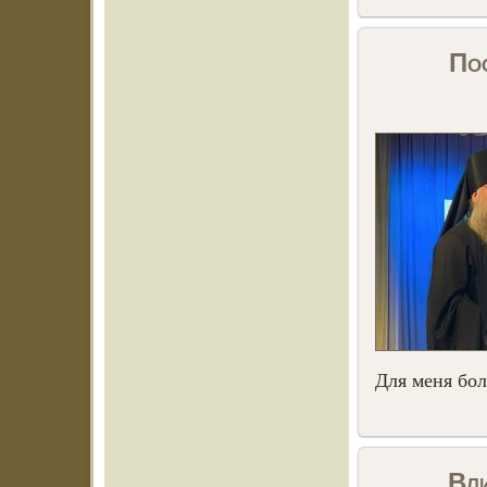
Пос
Для меня бо
Вли