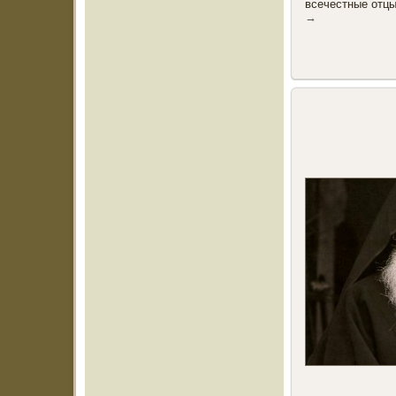
всечестные отц
→