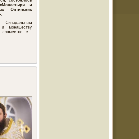
си, состоялось
 «Монастыри и
ых Оптинских
.
о Синодальным
 и монашеству
и совместно с…