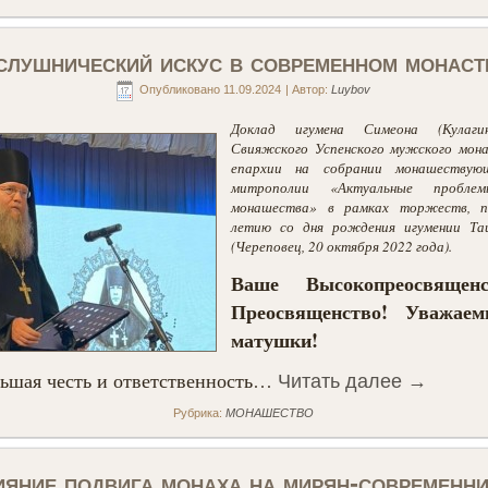
лушнический искус в современном монас
Опубликовано
11.09.2024
|
Автор:
Luybov
Доклад игумена Симеона (Кулагин
Свияжского Успенского мужского мон
епархии на собрании монашествующ
митрополии «Актуальные проблем
монашества» в рамках торжеств, п
летию со дня рождения игумении Таи
(Череповец, 20 октября 2022 года).
Ваше Высокопреосвящен
Преосвященство! Уважае
матушки!
льшая честь и ответственность…
Читать далее
→
Рубрика:
МОНАШЕСТВО
яние подвига монаха на мирян-современн