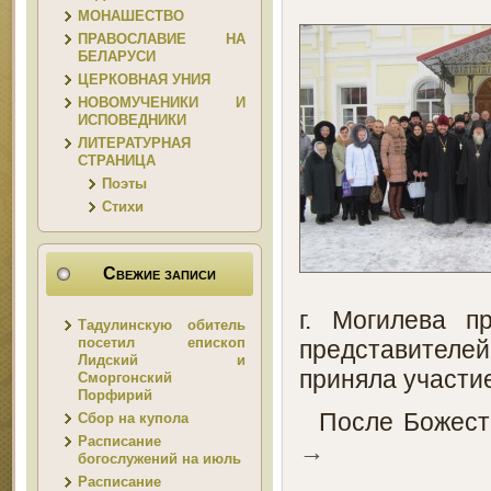
МОНАШЕСТВО
ПРАВОСЛАВИЕ НА
БЕЛАРУСИ
ЦЕРКОВНАЯ УНИЯ
НОВОМУЧЕНИКИ И
ИСПОВЕДНИКИ
ЛИТЕРАТУРНАЯ
СТРАНИЦА
Поэты
Стихи
Свежие записи
г. Могилева п
Тадулинскую обитель
посетил епископ
представителе
Лидский и
приняла участи
Сморгонский
Порфирий
После Божеств
Сбор на купола
Расписание
→
богослужений на июль
Расписание